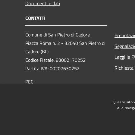
Documenti e dati
CONTATTI
Comune di San Pietro di Cadore
Prenotaz
Piazza Roma n. 2 - 32040 San Pietro di
Segnalazi
Cadore (BL)
Leggi le 
Codice Fiscale: 83002170252
Richiesta
Partita IVA: 00207630252
PEC:
comune.sanpietrodicadore@pec.it
Centralino Unico: +39 0435 460500
Questo sito 
alla navig
RSS
Accessibilità
Privacy
Cookie
Mappa de