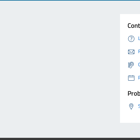
Cont
Prob