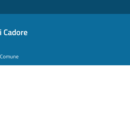
i Cadore
il Comune