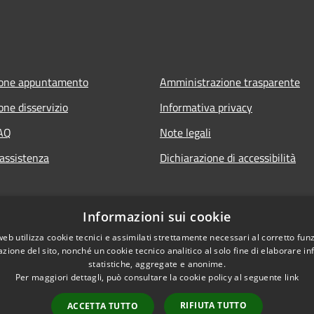
ione appuntamento
Amministrazione trasparente
one disservizio
Informativa privacy
FAQ
Note legali
 assistenza
Dichiarazione di accessibilità
Informazioni sui cookie
web utilizza cookie tecnici e assimilati strettamente necessari al corretto fu
azione del sito, nonché un cookie tecnico analitico al solo fine di elaborare i
statistiche, aggregate e anonime.
Per maggiori dettagli, può consultare la cookie policy al seguente
link
RIFIUTA TUTTO
ACCETTA TUTTO
l sito
Copyright © 2026 • Comune di 