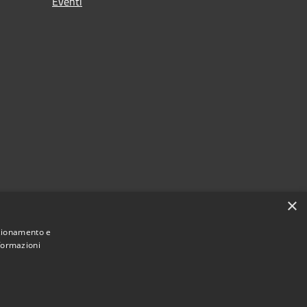
Eventi
×
nzionamento e
nformazioni
Municipium
Accesso
San Pietro di Cadore • Powered by
•