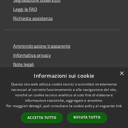
Leggi le FAQ
Richiesta assistenza
Amministrazione trasparente
Informativa privacy
Note legali
×
Dichiarazione di accessibilità
Informazioni sui cookie
Questo sito web utilizza cookie tecnici e assimilati strettamente
necessari al corretto funzionamento e alla navigazione del sito,
nonché un cookie tecnico analitico al solo fine di elaborare
informazioni statistiche, aggregate e anonime.
RSS
Copyright © 2026 • Comune di
Per maggiori dettagli, può consultare la cookie policy al seguente
link
Accessibilità
San Pietro di Cadore • Powered
Privacy
Municipium
Accesso
by
•
RIFIUTA TUTTO
ACCETTA TUTTO
Cookie
redazione