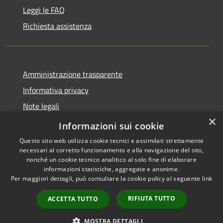
Leggi le FAQ
Richiesta assistenza
Amministrazione trasparente
Informativa privacy
Note legali
×
Dichiarazione di accessibilità
Informazioni sui cookie
Questo sito web utilizza cookie tecnici e assimilati strettamente
necessari al corretto funzionamento e alla navigazione del sito,
nonché un cookie tecnico analitico al solo fine di elaborare
informazioni statistiche, aggregate e anonime.
RSS
Copyright © 2026 • Comune di
Per maggiori dettagli, può consultare la cookie policy al seguente
link
Accessibilità
San Pietro di Cadore • Powered
Privacy
Municipium
Accesso
by
•
RIFIUTA TUTTO
ACCETTA TUTTO
Cookie
redazione
Mappa del sito
MOSTRA DETTAGLI