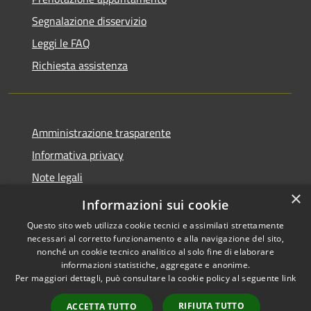
Segnalazione disservizio
Leggi le FAQ
Richiesta assistenza
Amministrazione trasparente
Informativa privacy
Note legali
×
Dichiarazione di accessibilità
Informazioni sui cookie
Questo sito web utilizza cookie tecnici e assimilati strettamente
necessari al corretto funzionamento e alla navigazione del sito,
nonché un cookie tecnico analitico al solo fine di elaborare
informazioni statistiche, aggregate e anonime.
RSS
Copyright © 2026 • Comune di
Per maggiori dettagli, può consultare la cookie policy al seguente
link
Accessibilità
San Pietro di Cadore • Powered
Privacy
Municipium
Accesso
by
•
RIFIUTA TUTTO
ACCETTA TUTTO