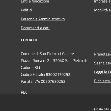
Enti e fondazioni
Imprese 
Politici
Mobilità e
Personale Amministrativo
Documenti e dati
CONTATTI
Comune di San Pietro di Cadore
Prenotaz
Piazza Roma n. 2 - 32040 San Pietro di
Segnalazi
Cadore (BL)
Leggi le 
Codice Fiscale: 83002170252
Richiesta
Partita IVA: 00207630252
PEC:
comune.sanpietrodicadore@pec.it
Centralino Unico: +39 0435 460500
Questo sito 