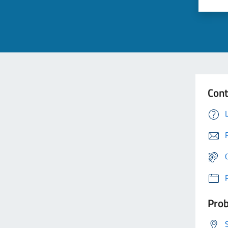
Cont
Prob