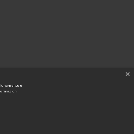
×
nzionamento e
nformazioni
Municipium
Accesso
San Pietro di Cadore • Powered by
•
redazione