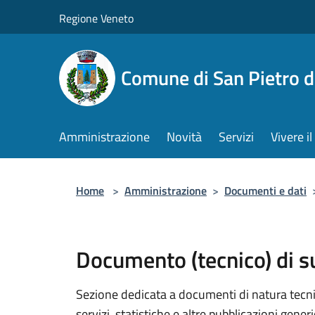
Salta al contenuto principale
Regione Veneto
Comune di San Pietro d
Amministrazione
Novità
Servizi
Vivere 
Home
>
Amministrazione
>
Documenti e dati
Documento (tecnico) di 
Sezione dedicata a documenti di natura tecnica
servizi, statistiche e altre pubblicazioni gener