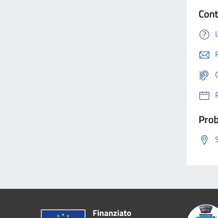
Cont
Prob