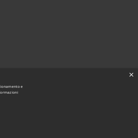
×
nzionamento e
nformazioni
Municipium
Accesso
San Pietro di Cadore • Powered by
•
redazione