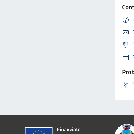
Cont
Prob