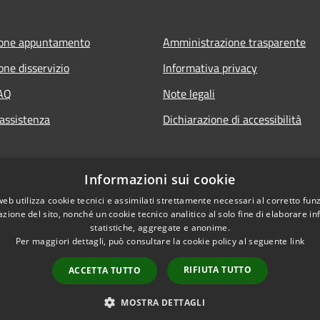
ione appuntamento
Amministrazione trasparente
one disservizio
Informativa privacy
FAQ
Note legali
 assistenza
Dichiarazione di accessibilità
Informazioni sui cookie
web utilizza cookie tecnici e assimilati strettamente necessari al corretto fu
azione del sito, nonché un cookie tecnico analitico al solo fine di elaborare i
statistiche, aggregate e anonime.
Per maggiori dettagli, può consultare la cookie policy al seguente
link
RIFIUTA TUTTO
ACCETTA TUTTO
l sito
Copyright © 2026 • Comune di 
MOSTRA DETTAGLI