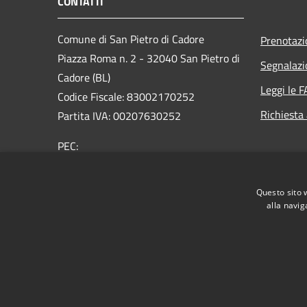
CONTATTI
Comune di San Pietro di Cadore
Prenotaz
Piazza Roma n. 2 - 32040 San Pietro di
Segnalazi
Cadore (BL)
Leggi le 
Codice Fiscale: 83002170252
Richiesta
Partita IVA: 00207630252
PEC:
comune.sanpietrodicadore@pec.it
Centralino Unico: +39 0435 460500
Questo sito 
alla navig
RSS
Accessibilità
Privacy
Cookie
Mappa de