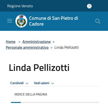
Salta al contenuto principale
Regione Veneto
Comune di San Pietro di
Cadore
Home
>
Amministrazione
>
Personale amministrativo
>
Linda Pellizotti
Linda Pellizotti
Condividi
Vedi azioni
INDICE DELLA PAGINA