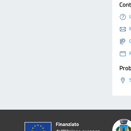
Cont
Prob