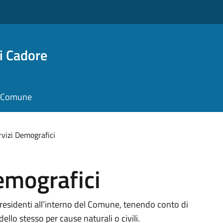
i Cadore
il Comune
rvizi Demografici
Demografici
 residenti all’interno del Comune, tenendo conto di
dello stesso per cause naturali o civili.