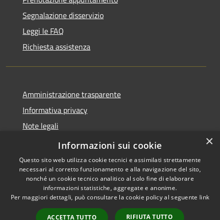
Segnalazione disservizio
Leggi le FAQ
Richiesta assistenza
Amministrazione trasparente
Informativa privacy
Note legali
×
Dichiarazione di accessibilità
Informazioni sui cookie
Questo sito web utilizza cookie tecnici e assimilati strettamente
necessari al corretto funzionamento e alla navigazione del sito,
nonché un cookie tecnico analitico al solo fine di elaborare
informazioni statistiche, aggregate e anonime.
RSS
Copyright © 2026 • Comune di
Per maggiori dettagli, può consultare la cookie policy al seguente
link
Accessibilità
San Pietro di Cadore • Powered
Privacy
Municipium
Accesso
by
•
RIFIUTA TUTTO
ACCETTA TUTTO