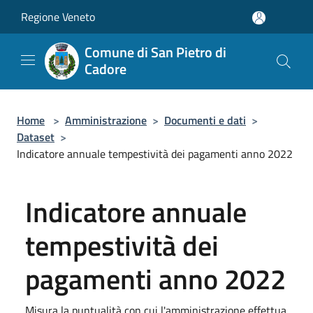
Salta al contenuto principale
Regione Veneto
Comune di San Pietro di
Cadore
Home
>
Amministrazione
>
Documenti e dati
>
Dataset
>
Indicatore annuale tempestività dei pagamenti anno 2022
Indicatore annuale
tempestività dei
pagamenti anno 2022
Misura la puntualità con cui l'amministrazione effettua