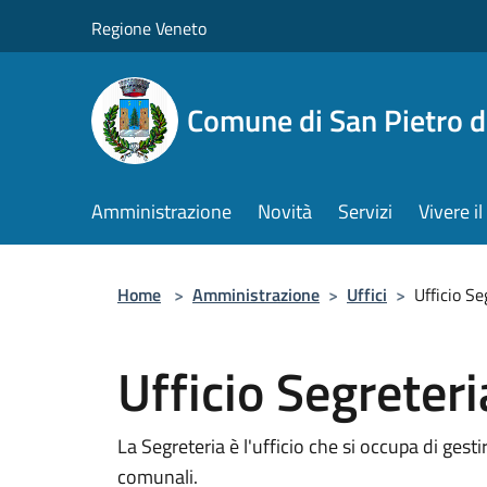
Salta al contenuto principale
Regione Veneto
Comune di San Pietro d
Amministrazione
Novità
Servizi
Vivere 
Home
>
Amministrazione
>
Uffici
>
Ufficio Se
Ufficio Segreteri
La Segreteria è l'ufficio che si occupa di gestir
comunali.