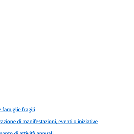
famiglie fragili
zione di manifestazioni, eventi o iniziative
ento di attività annuali