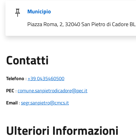
Municipio
Piazza Roma, 2, 32040 San Pietro di Cadore BL, 
Utili
Contatti
Telefono
:
+39 0435460500
PEC
:
comune.sanpietrodicadore@pec.it
Email
:
segr.sanpietro@cmcs.it
Ulteriori Informazioni