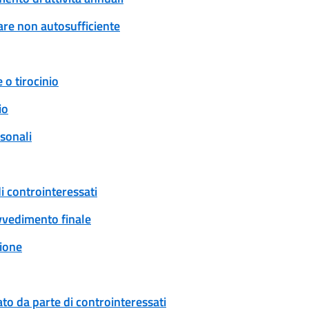
are non autosufficiente
 o tirocinio
io
rsonali
i controinteressati
ovvedimento finale
ione
to da parte di controinteressati