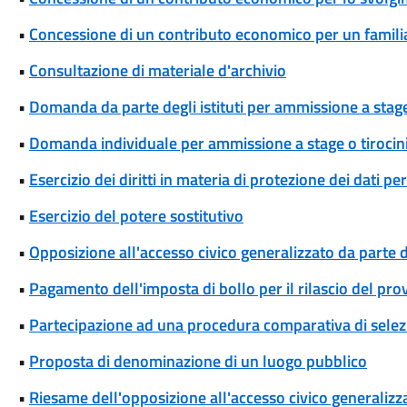
•
Concessione di un contributo economico per un famili
•
Consultazione di materiale d'archivio
•
Domanda da parte degli istituti per ammissione a stage
•
Domanda individuale per ammissione a stage o tirocin
•
Esercizio dei diritti in materia di protezione dei dati pe
•
Esercizio del potere sostitutivo
•
Opposizione all'accesso civico generalizzato da parte d
•
Pagamento dell'imposta di bollo per il rilascio del pr
•
Partecipazione ad una procedura comparativa di selez
•
Proposta di denominazione di un luogo pubblico
•
Riesame dell'opposizione all'accesso civico generalizza