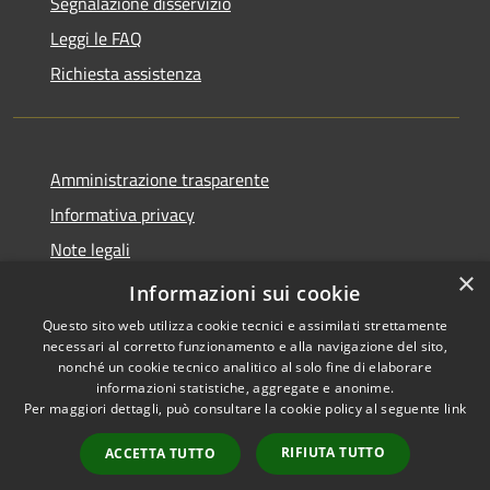
Segnalazione disservizio
Leggi le FAQ
Richiesta assistenza
Amministrazione trasparente
Informativa privacy
Note legali
×
Dichiarazione di accessibilità
Informazioni sui cookie
Questo sito web utilizza cookie tecnici e assimilati strettamente
necessari al corretto funzionamento e alla navigazione del sito,
nonché un cookie tecnico analitico al solo fine di elaborare
informazioni statistiche, aggregate e anonime.
RSS
Copyright © 2026 • Comune di
Per maggiori dettagli, può consultare la cookie policy al seguente
link
Accessibilità
San Pietro di Cadore • Powered
Privacy
Municipium
Accesso
by
•
RIFIUTA TUTTO
ACCETTA TUTTO
Cookie
redazione