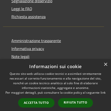
Segnalazione disservizio
Leggi le FAQ
Richiesta assistenza
Amministrazione trasparente
Informativa privacy
Note legali
×
Dichiarazione di accessibilità
Informazioni sui cookie
Questo sito web utilizza cookie tecnici e assimilati strettamente
necessari al corretto funzionamento e alla navigazione del sito,
nonché un cookie tecnico analitico al solo fine di elaborare
informazioni statistiche, aggregate e anonime.
RSS
Copyright © 2026 • Comune di
Per maggiori dettagli, può consultare la cookie policy al seguente
link
Accessibilità
San Pietro di Cadore • Powered
Privacy
Municipium
Accesso
by
•
RIFIUTA TUTTO
ACCETTA TUTTO
Cookie
redazione